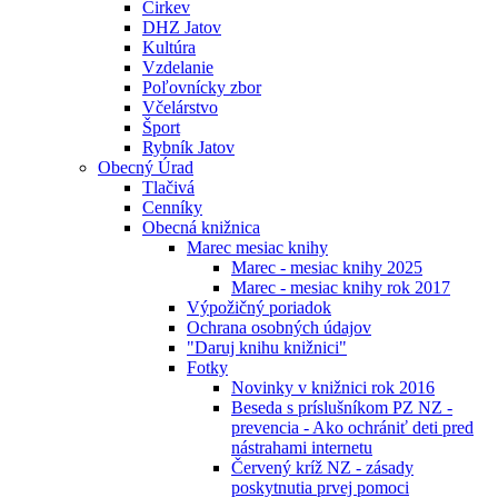
Cirkev
DHZ Jatov
Kultúra
Vzdelanie
Poľovnícky zbor
Včelárstvo
Šport
Rybník Jatov
Obecný Úrad
Tlačivá
Cenníky
Obecná knižnica
Marec mesiac knihy
Marec - mesiac knihy 2025
Marec - mesiac knihy rok 2017
Výpožičný poriadok
Ochrana osobných údajov
"Daruj knihu knižnici"
Fotky
Novinky v knižnici rok 2016
Beseda s príslušníkom PZ NZ -
prevencia - Ako ochrániť deti pred
nástrahami internetu
Červený kríž NZ - zásady
poskytnutia prvej pomoci