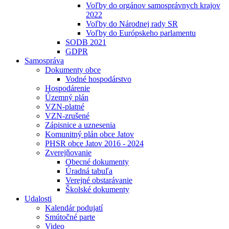
Voľby do orgánov samosprávnych krajov
2022
Voľby do Národnej rady SR
Voľby do Európskeho parlamentu
SODB 2021
GDPR
Samospráva
Dokumenty obce
Vodné hospodárstvo
Hospodárenie
Územný plán
VZN-platné
VZN-zrušené
Zápisnice a uznesenia
Komunitný plán obce Jatov
PHSR obce Jatov 2016 - 2024
Zverejňovanie
Obecné dokumenty
Úradná tabuľa
Verejné obstarávanie
Školské dokumenty
Udalosti
Kalendár podujatí
Smútočné parte
Video