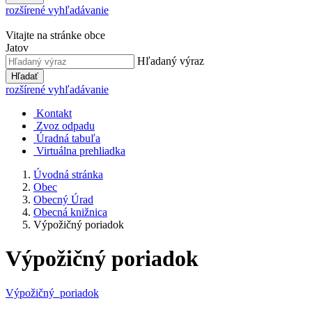
rozšírené vyhľadávanie
Vitajte na stránke obce
Jatov
Hľadaný výraz
Hľadať
rozšírené vyhľadávanie
Kontakt
Zvoz odpadu
Úradná tabuľa
Virtuálna prehliadka
Úvodná stránka
Obec
Obecný Úrad
Obecná knižnica
Výpožičný poriadok
Výpožičný poriadok
Výpožičný poriadok