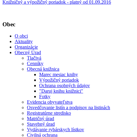
Knižničný a výpožičný poriadok - platný od 01.09.2016
Obec
O obci
Aktuality
Organizácie
Obecný Úrad
Tlačivá
Cenníky
Obecná knižnica
Marec mesiac knihy
Výpožičný poriadok
Ochrana osobných údajov
"Daruj knihu knižnici"
Fotky
Evidencia obyvateľstva
Osvedčovanie listín a podpisov na listinách
Registratúrne stredisko
Matričný úrad
Stavebný úrad
Vydávanie rybárskych lístkov
Civilná ochrana