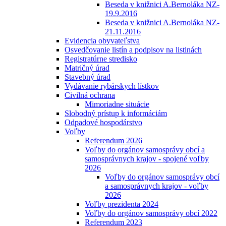
Beseda v knižnici A.Bernoláka NZ-
19.9.2016
Beseda v knižnici A.Bernoláka NZ-
21.11.2016
Evidencia obyvateľstva
Osvedčovanie listín a podpisov na listinách
Registratúrne stredisko
Matričný úrad
Stavebný úrad
Vydávanie rybárskych lístkov
Civilná ochrana
Mimoriadne situácie
Slobodný prístup k informáciám
Odpadové hospodárstvo
Voľby
Referendum 2026
Voľby do orgánov samosprávy obcí a
samosprávnych krajov - spojené voľby
2026
Voľby do orgánov samosprávy obcí
a samosprávnych krajov - voľby
2026
Voľby prezidenta 2024
Voľby do orgánov samosprávy obcí 2022
Referendum 2023