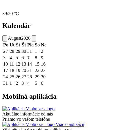
39/20 °C
Kalendár
August
2026
Po
Ut
St
Št
Pia
So
Ne
27
28
29
30
31
1
2
3
4
5
6
7
8
9
10
11
12
13
14
15
16
17
18
19
20
21
22
23
24
25
26
27
28
29
30
31
1
2
3
4
5
6
Mobilná aplikácia
Aktuálne informácie od nás
Priamo vo vašom telefóne
Viac o aplikácii
Stiahnite si našu mobilnú aplikáciu na