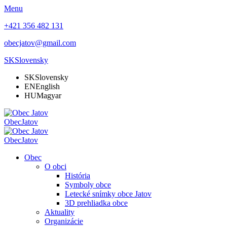
Menu
+421 356 482 131
obecjatov@gmail.com
SK
Slovensky
SK
Slovensky
EN
English
HU
Magyar
Obec
Jatov
Obec
Jatov
Obec
O obci
História
Symboly obce
Letecké snímky obce Jatov
3D prehliadka obce
Aktuality
Organizácie