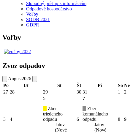
Slobodný prístup k informáciám
Odpadové hospodárstvo
Voľby
SODB 2021
GDPR
Voľby
Zvoz odpadov
August
2026
Po
Ut
St
Št
Pi
So
Ne
27
28
29
30
31
1
2
5
7
Zber
Zber
triedeného
komunálneho
3
4
odpadu
6
odpadu
8
9
Jatov
Jatov
(Nové
(Nové